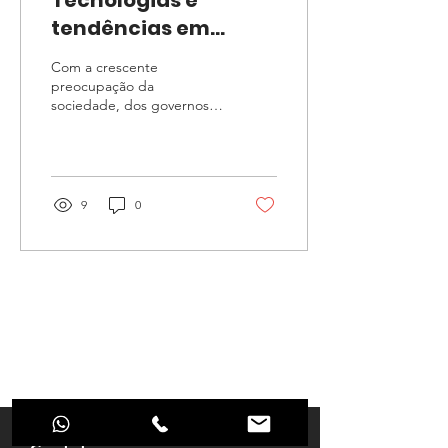
Tecnologias e
tendências em
mobilidade elétrica
Com a crescente
preocupação da
sociedade, dos governos e
do mercado com o meio
ambiente e o futuro do
planeta, a mobilidade
elétrica é...
9
0