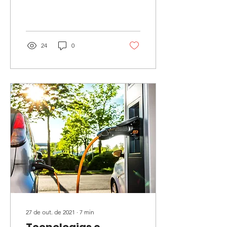
tecnologia de manufatura
efetiva, crescimento da
indústria de 2022 a...
24
0
27 de out. de 2021
∙
7
min