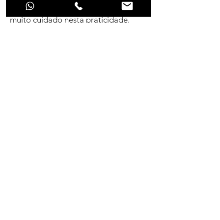
nossas portas, mas temos que ter
muito cuidado nesta praticidade,
orientamos a visitar a empresa,
verificar se a empresa tem
laboratório, engenheiro responsável,
anos de mercado, etc.
Contato
Rua Campante, 577