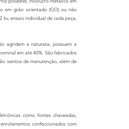
niz poliéster, invólucro metálico em
cio em grão orientado (GO) ou não
 kv, ensaio individual de cada peça,
não agridem a natureza, possuem a
 nominal em até 40%. São fabricados
são isentos de manutenção, além de
letrônicas como fontes chaveadas,
m enrolamentos confeccionados com