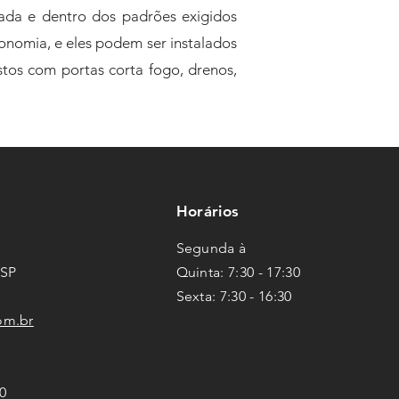
çada e dentro dos padrões exigidos
onomia, e eles podem ser instalados
tos com portas corta fogo, drenos,
Horários
Segunda à
 SP
Quinta: 7:30 - 17:30
Sexta
: 7
:3
0 - 16
:3
0
om.br
0