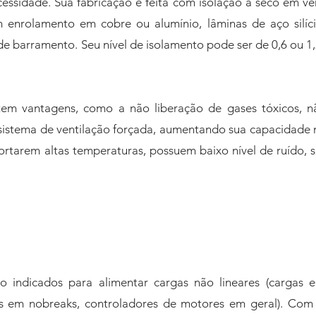
essidade. Sua fabricação é feita com isolação a seco em ver
om enrolamento em cobre ou alumínio, lâminas de aço silí
 barramento. Seu nível de isolamento pode ser de 0,6 ou 1,2
tem vantagens, como a não liberação de gases tóxicos, 
 sistema de ventilação forçada, aumentando sua capacidade
rtarem altas temperaturas, possuem baixo nível de ruído, 
o indicados para alimentar cargas não lineares (cargas e
res em nobreaks, controladores de motores em geral). Co