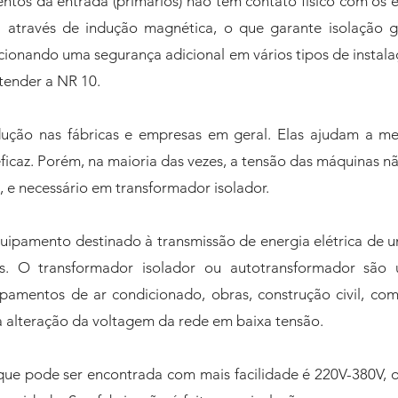
ntos da entrada (primários) não têm contato físico com os e
á através de indução magnética, o que garante isolação g
cionando uma segurança adicional em vários tipos de instala
atender a NR 10.
ução nas fábricas e empresas em geral. Elas ajudam a me
ficaz. Porém, na maioria das vezes, a tensão das máquinas n
s, e necessário em transformador isolador.
ipamento destinado à transmissão de energia elétrica de u
es. O transformador isolador ou autotransformador são u
ipamentos de ar condicionado, obras, construção civil, com
a alteração da voltagem da rede em baixa tensão.
 que pode ser encontrada com mais facilidade é 220V-380V,