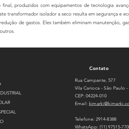
o final, produzidos com equipamentos de tecnologia avan
te transformador isolador a seco resulta em segurança e ec
redução de gastos. Eles também eliminam manutenção, gas
outros.
Contato
Rua Campante, 577
A
Vila Carioca - São Paulo -
NDUSTRIAL
CEP: 04224-010
OLAR
Email:
kimarki@kimarki.c
SPECIAL
Telefone: 2914-8388
ÃO
WhatsApp: (11) 97515-770