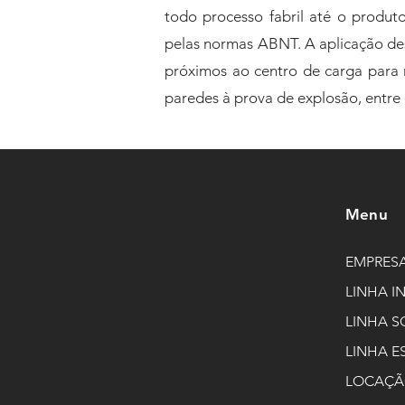
todo processo fabril até o produt
pelas normas ABNT. A aplicação des
próximos ao centro de carga para 
paredes à prova de explosão, entre 
Menu
EMPRES
LINHA I
LINHA S
LINHA E
LOCAÇ