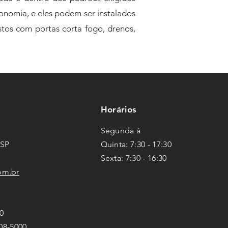
onomia, e eles podem ser instalados
tos com portas corta fogo, drenos,
Horários
Segunda à
 SP
Quinta: 7:30 - 17:30
Sexta
: 7
:3
0 - 16
:3
0
om.br
0
808-5000