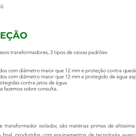
).
TEÇÃO
sos transformadores, 3 tipos de caixas padrões:
lidos com diâmetro maior que 12 mm e proteção contra quedas
lidos com diâmetro maior que 12 mm e protegido de água aspe
rotegidas contra jatos de água.
xa fazemos sobre consulta.
 transformador isolador, são matérias primas de altíssima
o final, produzidos com equipamentos de tecnologia avan