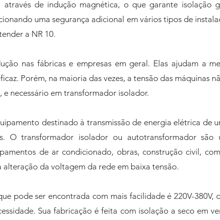
á através de indução magnética, o que garante isolação g
cionando uma segurança adicional em vários tipos de instala
atender a NR 10.
ução nas fábricas e empresas em geral. Elas ajudam a me
ficaz. Porém, na maioria das vezes, a tensão das máquinas n
s, e necessário em transformador isolador.
ipamento destinado à transmissão de energia elétrica de u
es. O transformador isolador ou autotransformador são u
ipamentos de ar condicionado, obras, construção civil, com
a alteração da voltagem da rede em baixa tensão.
 que pode ser encontrada com mais facilidade é 220V-380V,
essidade. Sua fabricação é feita com isolação a seco em ver