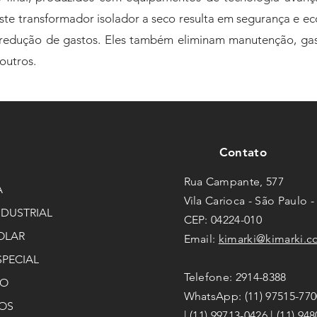
te transformador isolador a seco resulta em segurança e ec
redução de gastos. Eles também eliminam manutenção, gas
outros.
Contato
Rua Campante, 577
A
Vila Carioca - São Paulo -
NDUSTRIAL
CEP: 04224-010
OLAR
Email:
kimarki@kimarki.c
SPECIAL
Telefone: 2914-8388
ÃO
WhatsApp: (11) 97515-770
OS
| (11) 99713-0426 | (11) 94