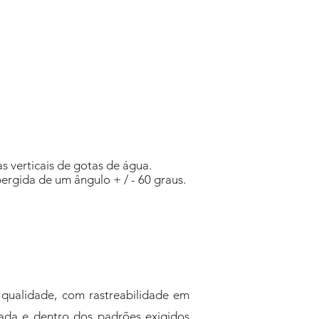
 verticais de gotas de água.
rgida de um ângulo + / - 60 graus.
 qualidade, com rastreabilidade em
çada e dentro dos padrões exigidos