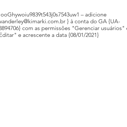
ooGhywoiu9839t543j0s7543uw1 – adicione
wanderley@kimarki.com.br
} à conta do GA {UA-
3894706} com as permissões "Gerenciar usuários" 
Editar" e acrescente a data {08/01/2021}